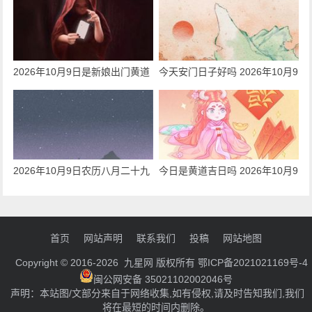
2026年10月9日是新娘出门黄道
今天安门日子好吗 2026年10月9
吉日吗 今日五行穿衣指南
日是安门吉日吗
2026年10月9日农历八月二十九
今日是黄道吉日吗 2026年10月9
交房吉利吗 不是吉日寓意不好
日可以办百日宴吗
首页
网站声明
联系我们
投稿
网站地图
Copyright © 2016-2026 九星网 版权所有
鄂ICP备2021021169号-4
闽公网安备 35021102002046号
声明：本站图/文部分来自于网络收集,如有侵权,请及时告知我们,我们
将在最短的时间内删除。