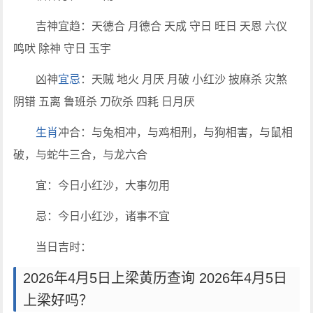
吉神宜趋：天德合 月德合 天成 守日 旺日 天恩 六仪
鸣吠 除神 守日 玉宇
凶神
宜忌
：天贼 地火 月厌 月破 小红沙 披麻杀 灾煞
阴错 五离 鲁班杀 刀砍杀 四耗 日月厌
生肖
冲合：与兔相冲，与鸡相刑，与狗相害，与鼠相
破，与蛇牛三合，与龙六合
宜：今日小红沙，大事勿用
忌：今日小红沙，诸事不宜
当日吉时：
2026年4月5日上梁黄历查询 2026年4月5日
上梁好吗？