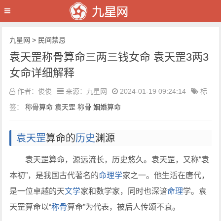
九星网
>
民间禁忌
袁天罡称骨算命三两三钱女命 袁天罡3两3
女命详细解释
作者：俊俊
来源：九星网
2024-01-19 09:24:14
标
签：
称骨算命
袁天罡
称骨
姻婚算命
袁天罡
算命的
历史
渊源
袁天罡算命，源远流长，历史悠久。袁天罡，又称“袁
本初”，是我国古代著名的
命理学
家之一。他生活在唐代，
是一位卓越的天
文学
家和数学家，同时也深谙
命理
学。袁
天罡算命以“
称骨
算命”为代表，被后人传颂不衰。