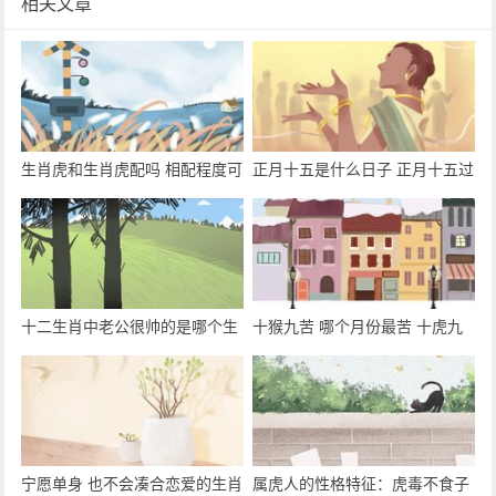
相关文章
生肖虎和生肖虎配吗 相配程度可
正月十五是什么日子 正月十五过
谓是欢喜和忧愁各一半
了能理发吗
十二生肖中老公很帅的是哪个生
十猴九苦 哪个月份最苦 十虎九
肖？
苦 哪个月份最苦
宁愿单身 也不会凑合恋爱的生肖
属虎人的性格特征：虎毒不食子