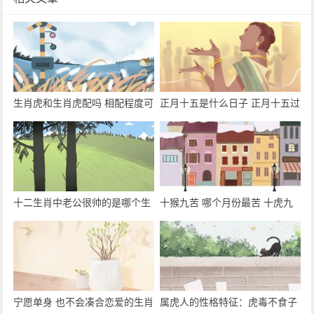
生肖虎和生肖虎配吗 相配程度可
正月十五是什么日子 正月十五过
谓是欢喜和忧愁各一半
了能理发吗
十二生肖中老公很帅的是哪个生
十猴九苦 哪个月份最苦 十虎九
肖？
苦 哪个月份最苦
宁愿单身 也不会凑合恋爱的生肖
属虎人的性格特征：虎毒不食子