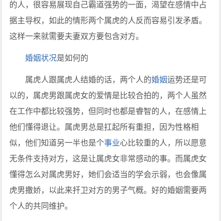
的人，很容易展现自己霸道强势的一面，渴望在感情中占
据主导权，如此的情形两个属虎的人反而容易引发矛盾。
这样一来就需要夫妻双方要包含对方。
婚姻状况
是如何的
属虎人跟属虎人结婚的话，两个人的
婚姻
运势还是可
以的，属虎男跟属虎女的爱情是比较合拍的，两个人虽然
在工作中都比较强势，但同时也都是睿智的人，在感情上
他们懂得退让。属虎男总是扛起所有重担，因为性格相
似，他们知道另一半也是个
事业
心比较重的人，所以愿意
无条件支持对方，这是让属虎女非常感动的事。而属虎女
懂得怎么对属虎男好，她们会适当的学会示弱，也会像属
虎男撒娇，以此来扞卫对方的男子气概。好的婚姻需要两
个人的共同维护。