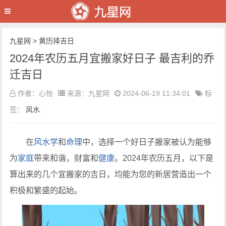
九星网
>
黄历择吉日
2024年农历五月宜搬家好日子 最吉利的乔
迁吉日
作者：心怡
来源：九星网
2024-06-19 11:34:01
标
签：
风水
在
风水学
和
命理
中，选择一个好日子搬家被认为能够
为
家庭
带来和谐，财富和
健康
。2024年农历五月，以下是
算出来的几个宜搬家的吉日，均能为您的新居营造出一个
积极和繁盛的起始。