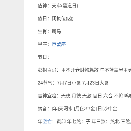
值神：天牢(黑道日)
值日：闭执位(凶)
生肖：属马
星座：
巨蟹座
节日：
彭祖百忌：甲不开仓财物耗散 午不苫盖屋主
24节气：7月7日小暑 7月23日大暑
吉神宜趋：天德 月德 天赦 官日 六合 不将 鸣
纳音：[年]天河水 [月]沙中金 [日]沙中金
年
空亡
：寅卯 年七煞：子 年三煞：煞北 三煞