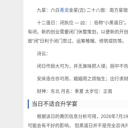
九星：六白
青龙
金星(吉) 二十八宿：南方星宿
十二值日：闭执位 — 凶：：俗称“小黑道日
有闭，新的创业需要闭门休整策划，以便新的开
故“闭”日利于闭门思过、运筹帷幄、修筑堤防等。
诗云：
闭日作厕大可为，并无臭味把人侵；厕中不
安床造仓亦可用，婚姻用之烦恼生；出行求
财神：东北 月名：季夏 太岁位：正南
当日不适合升学宴
根据该日的黄历信息分析可得，2026年7月
可能会有不好的影响， 但黑道日并不是完全忌讳