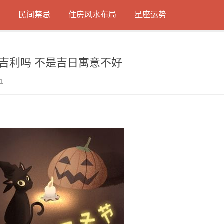
日
民间禁忌
住房风水布局
星座运势
宴吉利吗 不是吉日寓意不好
1