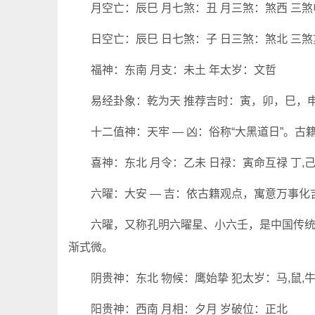
月空亡：辰巳 月七煞：丑 月三煞：煞西 三煞
日空亡：辰巳 日七煞：子 日三煞：煞北 三煞
福神：东南 月支：未土 年太岁：文哲
易经卦象：乾为天 推荐吉时：寅，卯，巳，
十二值神：天牢 — 凶：俗称“大黑道日”。
喜神：东北 月令：乙未 日禄：寅命互禄 丁,
六曜：大安 — 吉：依古籍观点，寓意万事
六曜，又称孔明六曜星、小六壬，是中国传
渐式微。
阴贵神：东北 物候：鹰始挚 犯太岁：马,鼠,牛
阳贵神：西南 月相：夕月 岁破位：正北