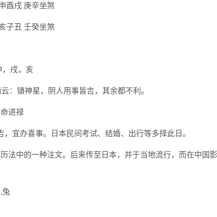
申酉戌 庚辛坐煞
亥子丑 壬癸坐煞
申，戌，亥
古籍云：镇神星，阴人用事皆吉，其余都不利。
己命进禄
化吉，宜办喜事。日本民间考试、结婚、出行等多择此日。
统历法中的一种注文。后来传至日本，并于当地流行，而在中国
,兔