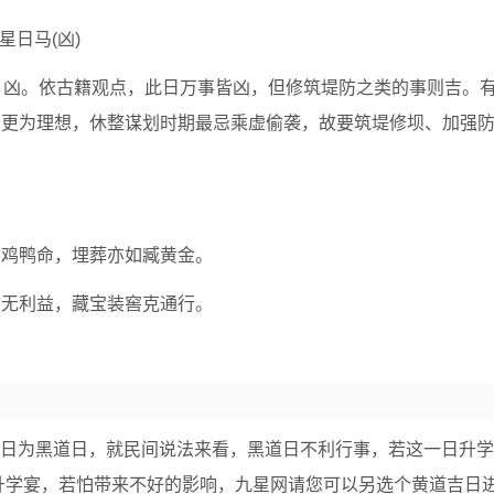
星日马(凶)
”。凶。依古籍观点，此日万事皆凶，但修筑堤防之类的事则吉。
创更为理想，休整谋划时期最忌乘虚偷袭，故要筑堤修坝、加强
伤鸡鸭命，埋葬亦如臧黄金。
财无利益，藏宝装窖克通行。
19日为黑道日，就民间说法来看，黑道日不利行事，若这一日升
升学宴，若怕带来不好的影响，九星网请您可以另选个黄道吉日