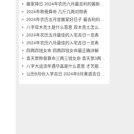
搬家择日 2024年农历六月最吉利的搬新房日子
2024年称骨算命 几斤几两对照表
2024年农历五月宜搬家好日子 最吉利的乔迁吉日
八字双木克土是什么意思 双木克土怎么化解
2024年农历五月最佳的入宅吉日一览表
2024年农历六月最佳的入宅吉日一览表
四两四钱女命 四两四钱女命最正确详解
袁天罡称骨算命三两三钱女命 袁天罡3两3女命详细解释
八字大运流年遇华盖是什么意思 才艺能够得到发挥？
公历8月份入学吉日 2024年8月黄道吉日有哪些?