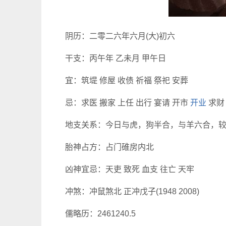
阴历：二零二六年六月(大)初六
干支：丙午年 乙未月 甲午日
宜：筑堤 修屋 收债 祈福 祭祀 安葬
忌：求医 搬家 上任 出行 宴请 开市
开业
求财
地支关系：今日与虎，狗半合，与羊六合，
胎神占方：占门碓房内北
凶神宜忌：天吏 致死 血支 往亡 天牢
冲煞：冲鼠煞北 正冲戊子(1948 2008)
儒略历：2461240.5