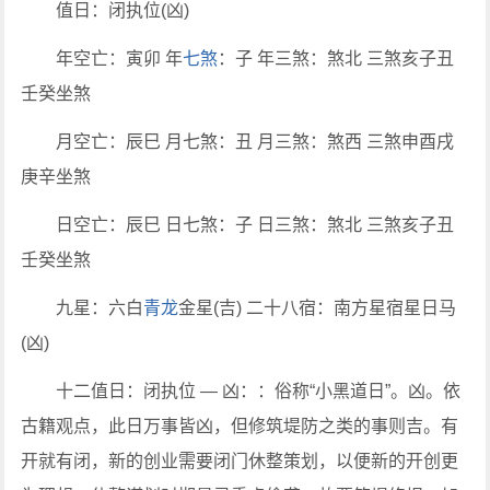
值日：闭执位(凶)
年空亡：寅卯 年
七煞
：子 年三煞：煞北 三煞亥子丑
壬癸坐煞
月空亡：辰巳 月七煞：丑 月三煞：煞西 三煞申酉戌
庚辛坐煞
日空亡：辰巳 日七煞：子 日三煞：煞北 三煞亥子丑
壬癸坐煞
九星：六白
青龙
金星(吉) 二十八宿：南方星宿星日马
(凶)
十二值日：闭执位 — 凶：：俗称“小黑道日”。凶。依
古籍观点，此日万事皆凶，但修筑堤防之类的事则吉。有
开就有闭，新的创业需要闭门休整策划，以便新的开创更