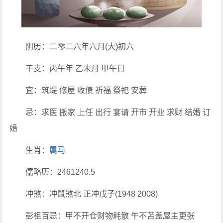
阴历：二零二六年六月(大)初六
干支：丙午年 乙未月 甲午日
宜：筑堤 修屋 收债 祈福 祭祀 安葬
忌：求医 搬家 上任 出行 宴请 开市 开业 求财 结婚 订
婚
生肖：
属马
儒略历：2461240.5
冲煞：冲鼠煞北 正冲戊子(1948 2008)
彭祖百忌：甲不开仓财物耗散 午不苫盖屋主更张