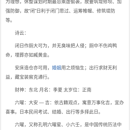
为理想，休整谋划时期最忌乘虚偷袭，故要筑堤修坝、加
强防御，故“闭”日利于闭门思过、运筹帷幄、修筑堤防
等。
诗云：
闭日作厕大可为，并无臭味把人侵；厕中不伤鸡鸭
命，埋葬亦如臧黄金。
安床造仓亦可用，
婚姻
用之烦恼生；出行求财无利
益，藏宝装窖克通行。
财神：东北 月名：季夏 太岁位：正南
六曜：大安 — 吉：依古籍观点，寓意万事化吉，宜办
喜事。日本民间考试、结婚、出行等多择此日。
六曜，又称孔明六曜星、小六壬，是中国传统历法中