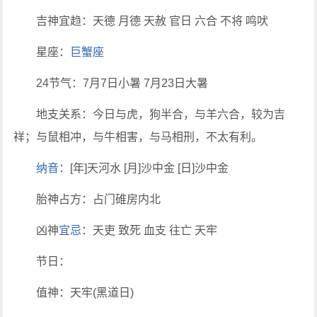
吉神宜趋：天德 月德 天赦 官日 六合 不将 鸣吠
星座：
巨蟹座
24节气：7月7日小暑 7月23日大暑
地支关系：今日与虎，狗半合，与羊六合，较为吉
祥；与鼠相冲，与牛相害，与马相刑，不太有利。
纳音
：[年]天河水 [月]沙中金 [日]沙中金
胎神占方：占门碓房内北
凶神
宜忌
：天吏 致死 血支 往亡 天牢
节日：
值神：天牢(黑道日)