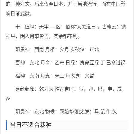
的一种注文。后来传至日本，并于当地流行，而在中国影
响日渐式微。
十二值神：天牢 — 凶：俗称“大黑道日”。古籍云：镇
神星，阴人用事皆吉，其余都不利。
阳贵神：西南 月相：夕月 岁破位：正北
喜神：东北 月令：乙未 日禄：寅命互禄 丁,己命进禄
福神：东南 月支：未土 年太岁：文哲
易经卦象：乾为天 推荐吉时：寅，卯，巳，申，戌，
亥
阴贵神：东北 物候：鹰始挚 犯太岁：马,鼠,牛,兔
当日不适合栽种