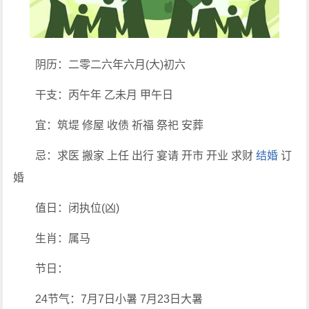
阴历：二零二六年六月(大)初六
干支：丙午年 乙未月 甲午日
宜：筑堤 修屋 收债 祈福 祭祀 安葬
忌：求医 搬家 上任 出行 宴请 开市 开业 求财
结婚
订
婚
值日：闭执位(凶)
生肖：属马
节日：
24节气：7月7日小暑 7月23日大暑