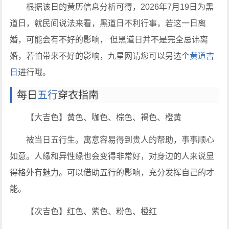
根据该日的黄历信息分析可得，2026年7月19日为黑
道日，就民间说法来看，黑道日不利行事，若这一日离
婚，可能会有不好的影响， 但黑道日并不是完全忌讳离
婚，若怕带来不好的影响，九星网请您可以另选个
黄道吉
日
进行哦。
每日
五行
穿衣指南
【大吉色】黄色、咖色、棕色、褐色、橙黄
被当日五行生。寓意容易得到贵人的帮助，事事顺心
如意。人缘和异性缘也会变得非常好，对身边的人来说显
得格外有魅力。可以借助五行的影响，充分发挥自己的才
能。
【次吉色】红色、紫色、粉色、橙红