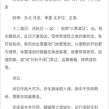
亥
财神：东北 月名：季夏 太岁位：正南
十二值日：闭执位 — 凶：：俗称“小黑道日”。凶。依
古籍观点，此日万事皆凶，但修筑堤防之类的事则吉。有
开就有闭，新的创业需要闭门休整策划，以便新的开创更
为理想，休整谋划时期最忌乘虚偷袭，故要筑堤修坝、加
强防御，故“闭”日利于闭门思过、运筹帷幄、修筑堤防
等。
诗云：
闭日作厕大可为，并无臭味把人侵；厕中不伤鸡鸭
命，埋葬亦如臧黄金。
安床造仓亦可用，婚姻用之烦恼生；出行求财无利