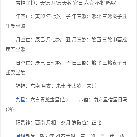
吉神宜趋：天德 月德 天赦 官日 六合 不将 鸣吠
年空亡：寅卯 年七煞：子 年三煞：煞北 三煞亥子丑
壬癸坐煞
月空亡：辰巳 月七煞：丑 月三煞：煞西 三煞申酉戌
庚辛坐煞
日空亡：辰巳 日七煞：子 日三煞：煞北 三煞亥子丑
壬癸坐煞
福神：东南 月支：未土 年太岁：文哲
九星
：六白青龙金星(吉) 二十八宿：南方星宿星日马
(凶)
阳贵神：西南 月相：夕月 岁破位：正北
易经
卦象：乾为天 推荐吉时：寅，卯，巳，申，戌，