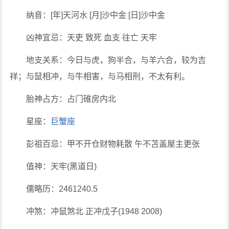
纳音：[年]天河水 [月]沙中金 [日]沙中金
凶神宜忌：天吏 致死 血支 往亡 天牢
地支关系：今日与虎，狗半合，与羊六合，较为吉
祥；与鼠相冲，与牛相害，与马相刑，不太有利。
胎神占方：占门碓房内北
星座：
巨蟹座
彭祖百忌：甲不开仓财物耗散 午不苫盖屋主更张
值神：天牢(黑道日)
儒略历：2461240.5
冲煞：冲鼠煞北 正冲戊子(1948 2008)