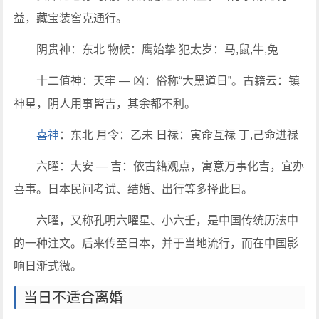
益，藏宝装窖克通行。
阴贵神：东北 物候：鹰始挚 犯太岁：马,鼠,牛,兔
十二值神：天牢 — 凶：俗称“大黑道日”。古籍云：镇
神星，阴人用事皆吉，其余都不利。
喜神
：东北 月令：乙未 日禄：寅命互禄 丁,己命进禄
六曜：大安 — 吉：依古籍观点，寓意万事化吉，宜办
喜事。日本民间考试、结婚、出行等多择此日。
六曜，又称孔明六曜星、小六壬，是中国传统历法中
的一种注文。后来传至日本，并于当地流行，而在中国影
响日渐式微。
当日不适合离婚