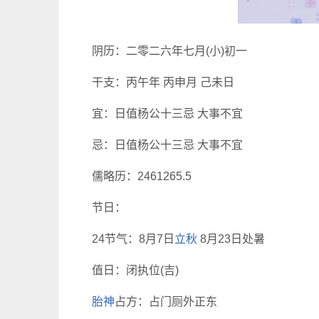
阴历：二零二六年七月(小)初一
干支：丙午年 丙申月 己未日
宜：日值杨公十三忌 大事不宜
忌：日值杨公十三忌 大事不宜
儒略历：2461265.5
节日：
24节气：8月7日
立秋
8月23日处暑
值日：闭执位(吉)
胎神
占方：占门厕外正东