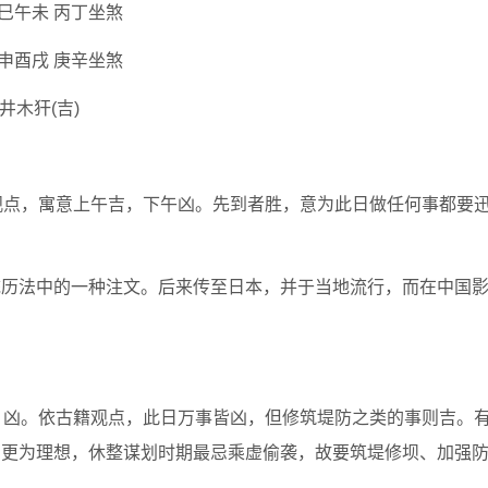
巳午未 丙丁坐煞
申酉戌 庚辛坐煞
井木犴(吉)
籍观点，寓意上午吉，下午凶。先到者胜，意为此日做任何事都要
统历法中的一种注文。后来传至日本，并于当地流行，而在中国
”。凶。依古籍观点，此日万事皆凶，但修筑堤防之类的事则吉。
创更为理想，休整谋划时期最忌乘虚偷袭，故要筑堤修坝、加强