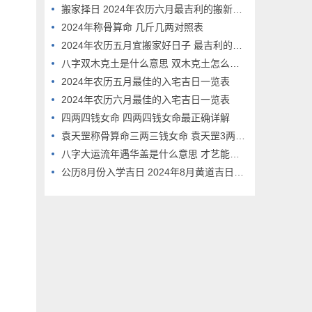
搬家择日 2024年农历六月最吉利的搬新房日子
2024年称骨算命 几斤几两对照表
2024年农历五月宜搬家好日子 最吉利的乔迁吉日
八字双木克土是什么意思 双木克土怎么化解
2024年农历五月最佳的入宅吉日一览表
2024年农历六月最佳的入宅吉日一览表
四两四钱女命 四两四钱女命最正确详解
袁天罡称骨算命三两三钱女命 袁天罡3两3女命详细解释
八字大运流年遇华盖是什么意思 才艺能够得到发挥？
公历8月份入学吉日 2024年8月黄道吉日有哪些?