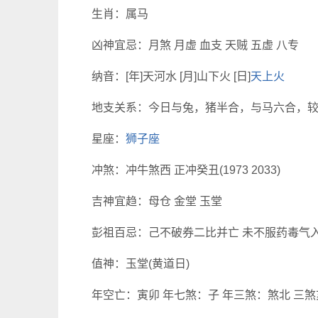
生肖：属马
凶神宜忌：月煞 月虚 血支 天贼 五虚 八专
纳音：[年]天河水 [月]山下火 [日]
天上火
地支关系：今日与兔，猪半合，与马六合，
星座：
狮子座
冲煞：冲牛煞西 正冲癸丑(1973 2033)
吉神宜趋：母仓 金堂 玉堂
彭祖百忌：己不破券二比并亡 未不服药毒气
值神：玉堂(黄道日)
年空亡：寅卯 年七煞：子 年三煞：煞北 三煞