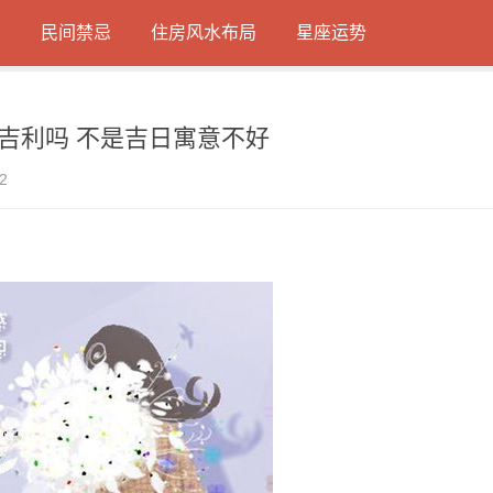
日
民间禁忌
住房风水布局
星座运势
宇吉利吗 不是吉日寓意不好
2