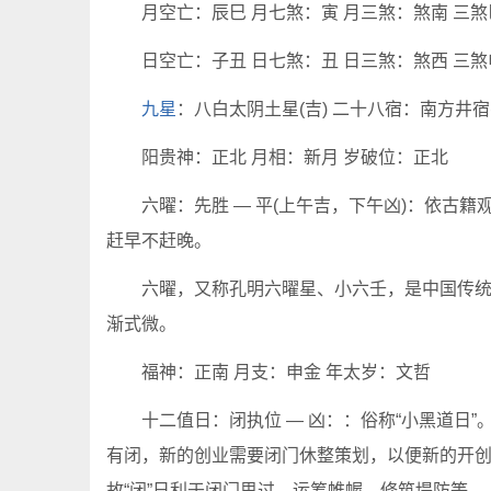
月空亡：辰巳 月七煞：寅 月三煞：煞南 三煞
日空亡：子丑 日七煞：丑 日三煞：煞西 三煞
九星
：八白太阴土星(吉) 二十八宿：南方井宿
阳贵神：正北 月相：新月 岁破位：正北
六曜：先胜 — 平(上午吉，下午凶)：依古
赶早不赶晚。
六曜，又称孔明六曜星、小六壬，是中国传
渐式微。
福神：正南 月支：申金 年太岁：文哲
十二值日：闭执位 — 凶：：俗称“小黑道日
有闭，新的创业需要闭门休整策划，以便新的开
故“闭”日利于闭门思过、运筹帷幄、修筑堤防等。