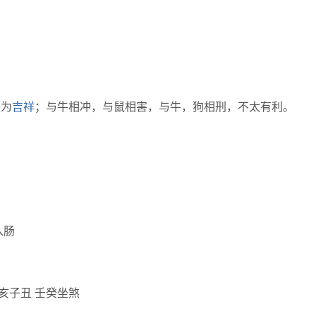
较为
吉祥
；与牛相冲，与鼠相害，与牛，狗相刑，不太有利。
入肠
亥子丑 壬癸坐煞