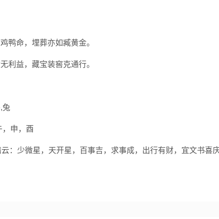
伤鸡鸭命，埋葬亦如臧黄金。
财无利益，藏宝装窖克通行。
,兔
午，申，酉
古籍云：少微星，天开星，百事吉，求事成，出行有财，宜文书喜