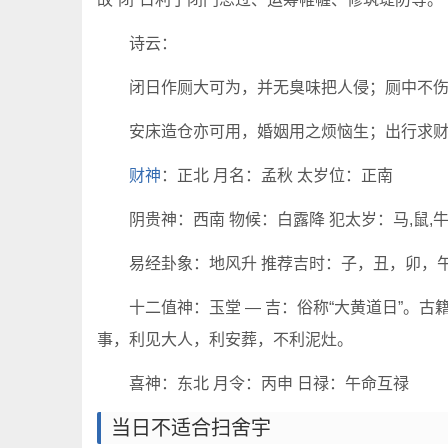
诗云：
闭日作厕大可为，并无臭味把人侵；厕中不
安床造仓亦可用，婚姻用之烦恼生；出行求
财神
：正北 月名：孟秋 太岁位：正南
阴贵神：西南 物候：白露降 犯太岁：马,鼠,牛
易经卦象：地风升 推荐吉时：子，丑，卯，
十二值神：玉堂 — 吉：俗称“大黄道日”。
事，利见大人，利安葬，不利泥灶。
喜神：东北 月令：丙申 日禄：午命互禄
当日不适合扫舍宇