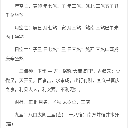
年空亡：寅卯 年七煞：子 年三煞：煞北 三煞亥子丑
壬癸坐煞
月空亡：辰巳 月七煞：寅 月三煞：煞南 三煞巳午未
丙丁坐煞
日空亡：子丑 日七煞：丑 日三煞：煞西 三煞申酉戌
庚辛坐煞
十二值神：玉堂 — 吉：俗称“大黄道日”。古籍云：少
微星，天开星，百事吉，求事成，出行有财，宜文书喜庆
之事，利见大人，利安葬，不利泥灶。
财神：正北 月名：孟秋 太岁位：正南
九星：八白太阴土星(吉) 二十八宿：南方井宿井木犴
(吉)