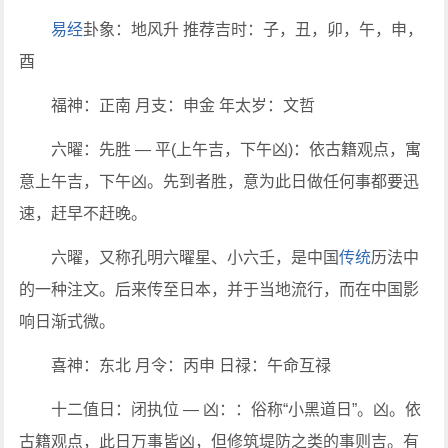
易经
卦象：地风升 推荐吉时：子，丑，卯，午，申，
酉
福神：正南 月支：申金 年太岁：文哲
六曜：先胜 — 平(上午吉，下午凶)：依古籍观点，寓
意上午吉，下午凶。先到者胜，意为此日做任何事都要迅
速，赶早不赶晚。
六曜，又称孔明六曜星、小六壬，是中国
传统
历法中
的一种注文。后来传至日本，并于当地流行，而在中国影
响日渐式微。
喜神：东北 月令：丙申 日禄：午命互禄
十二值日：闭执位 — 凶：：俗称“小黑道日”。凶。依
古籍观点，此日万事皆凶，但修筑堤防之类的事则吉。有