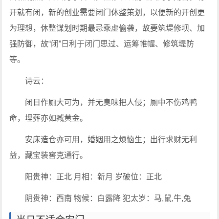
开就有闭，新的创业需要闭门休整策划，以便新的开创更
为理想，休整谋划时期最忌乘虚偷袭，故要筑堤修坝、加
强防御，故“闭”日利于闭门思过、运筹帷幄、修筑堤防
等。
诗云：
闭日作厕大可为，并无臭味把人侵；厕中不伤鸡鸭
命，埋葬亦如臧黄金。
安床造仓亦可用，婚姻用之烦恼生；出行求财无利
益，藏宝装窖克通行。
阳贵神：正北 月相：新月 岁破位：正北
阴贵神：西南 物候：白露降 犯太岁：马,鼠,牛,兔