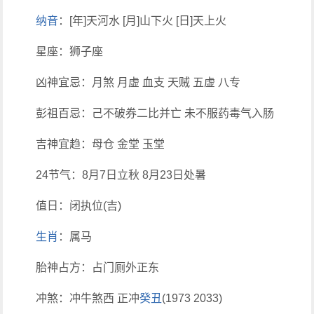
纳音
：[年]天河水 [月]山下火 [日]天上火
星座：狮子座
凶神宜忌：月煞 月虚 血支 天贼 五虚 八专
彭祖百忌：己不破券二比并亡 未不服药毒气入肠
吉神宜趋：母仓 金堂 玉堂
24节气：8月7日立秋 8月23日处暑
值日：闭执位(吉)
生肖
：属马
胎神占方：占门厕外正东
冲煞：冲牛煞西 正冲
癸丑
(1973 2033)