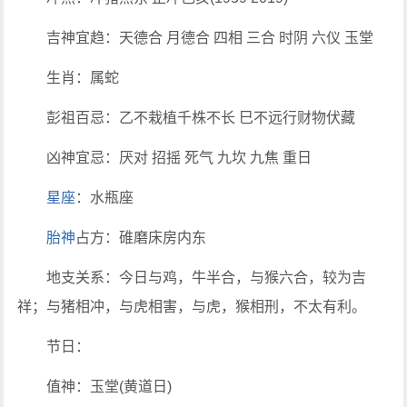
吉神宜趋：天德合 月德合 四相 三合 时阴 六仪 玉堂
生肖：属蛇
彭祖百忌：乙不栽植千株不长 巳不远行财物伏藏
凶神宜忌：厌对 招摇 死气 九坎 九焦 重日
星座
：水瓶座
胎神
占方：碓磨床房内东
地支关系：今日与鸡，牛半合，与猴六合，较为吉
祥；与猪相冲，与虎相害，与虎，猴相刑，不太有利。
节日：
值神：玉堂(黄道日)