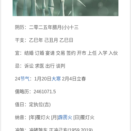
阴历：二零二五年腊月(小)十三
干支：乙巳年 己丑月 乙巳日
宜：结婚 订婚 宴请 交易 签约 开市 上任 入学 入伙
忌：诉讼 求医 出行 谈判
24
节气
：1月20日
大寒
2月4日立春
儒略历：2461071.5
值日：定执位(吉)
纳音：[年]覆灯火 [月]
霹雳火
[日]覆灯火
冲煞：冲猪煞东 正冲己亥(1959 2019)