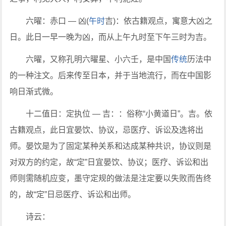
六曜：赤口 — 凶(
午时
吉)：依古籍观点，寓意大凶之
日。此日一早一晚为凶，而从上午九时至下午三时为吉。
六曜，又称孔明六曜星、小六壬，是中国
传统
历法中
的一种注文。后来传至日本，并于当地流行，而在中国影
响日渐式微。
十二值日：定执位 — 吉：：俗称“小黄道日”。吉。依
古籍观点，此日宜晏饮、协议，忌医疗、诉讼及选将出
师。晏饮是为了固定某种关系和达成某种共识，协议则是
对双方的约定，故“定”日宜晏饮、协议；医疗、诉讼和出
师则需随机应变，墨守定规的做法是注定要以失败而告终
的，故“定”日忌医疗、诉讼和出师。
诗云：