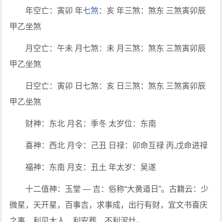
年空亡：寅卯 年
七煞
：亥 年三煞：煞东 三煞寅卯辰
甲乙坐煞
月空亡：午未 月七煞：未 月三煞：煞东 三煞寅卯辰
甲乙坐煞
日空亡：寅卯 日七煞：亥 日三煞：煞东 三煞寅卯辰
甲乙坐煞
财神：东北 月名：季冬 太岁位：东南
喜神：西北 月令：己丑 日禄：卯命互禄 丙,戊命进禄
福神：东南 月支：丑土 年太岁：吴遂
十二值神：玉堂 — 吉：俗称“大黄道日”。古籍云：少
微星，天开星，百事吉，求事成，出行有财，宜文书喜庆
之事，利见大人，利安葬，不利泥灶。