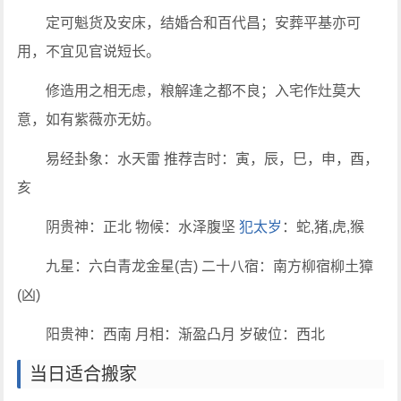
定可魁货及安床，结婚合和百代昌；安葬平基亦可
用，不宜见官说短长。
修造用之相无虑，粮解逢之都不良；入宅作灶莫大
意，如有紫薇亦无妨。
易经卦象：水天雷 推荐吉时：寅，辰，巳，申，酉，
亥
阴贵神：正北 物候：水泽腹坚
犯太岁
：蛇,猪,虎,猴
九星：六白青龙金星(吉) 二十八宿：南方柳宿柳土獐
(凶)
阳贵神：西南 月相：渐盈凸月 岁破位：西北
当日适合搬家